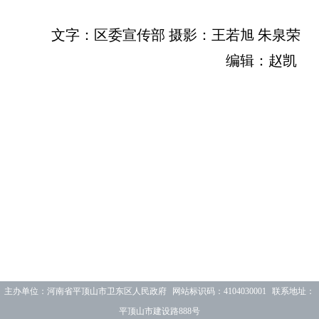
文字：区委宣传部 摄影：王若旭 朱泉荣
编辑：赵凯
主办单位：河南省平顶山市卫东区人民政府 网站标识码：4104030001 联系地址：
平顶山市建设路888号