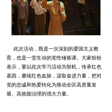
此次活动，既是一次深刻的爱国主义教
育，也是一堂生动的党性锤炼课。大家纷纷
表示，要以此次学习活动为契机，传承红色
基因，赓续红色血脉，汲取奋进力量，把对
党的忠诚和热爱转化为推动全区高质量发
展、高效能治理的强大力量。