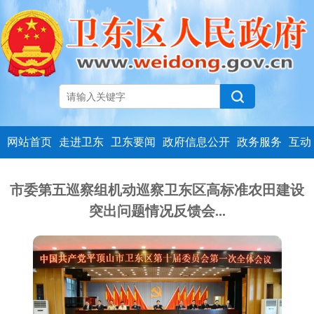
网站首页
走进卫东
卫东要闻
政府信息公开
政务服务
互动
市委第五巡察组机动巡察卫东区高标准农田建设
突出问题情况反馈会...