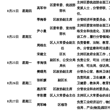
主持区委统战部全面工
区委常委、统战部
高军华
党派人士，分管侨联、
部长
8月21日
星期四
任。
季梅香
区政协副主席
分管经济环资委员会、
主持区委宣传部全面工
区委常委、宣传部
尹小曼
络安全和信息化、互联
部长
8月22日
星期五
设工作，履行分管领域
区人大常委会副主
负责督察、法制、教育
周根生
任
作。分管监察和司法委
宋建立
区长
主持区政府全面工作，
副区长、公安分局
负责公安、司法（行政
8月25日
星期一
李海强
局长
分局、司法局、信访局
樊曙亮
区政协副主席
分管办公室、教科卫体
负责民政，卫生健康，
张昕媛
副区长
8月26日
星期二
卫健委，教体局，教育
惠庆军
区政协副主席
分管农业和农村委员会
李彩霞
区人大常委会主任
主持区人大常委会的全
8月27日
星期三
负责工业经济运行，物
周军峰
区领导
信局，产业(物流)园区