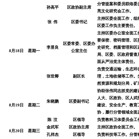
分管提案和委员联络委
孙高平
区政协副主席
亮文化研究会工作。
主持区委全面工作，组
张 伟
区委书记
区委工作负主要责任。
主持区委办公室全面工
要保密、密码管理、区
区委常委、区委办
李昱良
史研究、档案管理和区
8月18日
星期一
公室主任
局、区委、区政府督查
面从严治党主体责任。
负责交通运输，生态环
张世卿
副区长
理，土地收储等工作。
然资源和规划分局，矿
协助张伟同志抓党的建
人大、区政协、区人武
朱晓鹏
区委副书记
8月19日
星期二
建设、安全生产、教育
协，履行分管领域全面
陈 汶
区领导
负责教科卫体委员会工
金武军
区政协主席
主持区政协全面工作。
8月20日
星期三
孔祥杰
区领导
负责科技等工作。分管