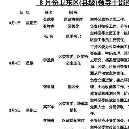
8
月份卫东区(县级)领导干部
日
期
姓名
职 务
金武军
区政协主席
主持区政协全面工作。
8月1日
星期五
孔祥杰
区领导
负责科技等工作。分管
主持区委全面工作，组
张 伟
区委书记
区委工作负主要责任。
主持区委办公室全面工
要保密、密码管理、区
区委常委、区委办
李昱良
史研究、档案管理和区
8月4日
星期一
公室主任
局、区委、区政府督查
面从严治党主体责任。
负责交通运输，生态环
张世卿
副区长
理，土地收储等工作。
然资源和规划分局，矿
主持区委统战部全面工
区委常委、统战部
高军华
党派人士，分管侨联、
部长
8月5日
星期二
任。
季梅香
区政协副主席
分管经济环资委员会、
主持区委宣传部全面工