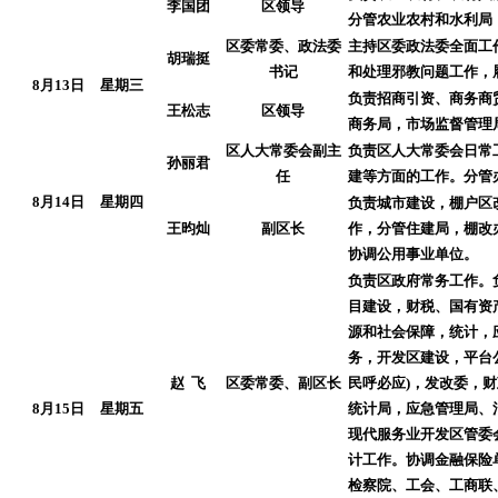
李国团
区领导
分管农业农村和水利局
区委常委、政法委
主持区委政法委全面工
胡瑞挺
书记
和处理邪教问题工作，
8月13日
星期三
负责招商引资、商务商
王松志
区领导
商务局，市场监督管理
区人大常委会副主
负责区人大常委会日常
孙丽君
任
建等方面的工作。分管
8月14日
星期四
负责城市建设，棚户区
王昀灿
副区长
作，分管住建局，棚改
协调公用事业单位。
负责区政府常务工作。
目建设，财税、国有资
源和社会保障，统计，
务，开发区建设，平台
赵 飞
区委常委、副区长
民呼必应)，发改委，财
8月15日
星期五
统计局，应急管理局、
现代服务业开发区管委
计工作。协调金融保险
检察院、工会、工商联