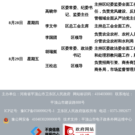
主持区纪委监委全面工
区委常委、纪委书
高晓华
任，负责党风建设、反
记、监委主任
管领域全面从严治党主
8月28日
星期四
李文华
区总工会主席
主持总工会全面工作。
负责农业农村、农村人
李国团
区领导
分管农业农村和水利局
区委常委、政法委
主持区委政法委全面工
胡瑞挺
书记
和处理邪教问题工作，
8月29日
星期五
负责招商引资、商务商
王松志
区领导
商务局，市场监督管理
主办单位：河南省平顶山市卫东区人民政府 网站标识码：4104030001 联系地址：
平顶山市建设路888号
ICP证号:
豫ICP备05009902号-1
卫东区人民政府版权所有 电话：0375-3992677
豫公网安备
41040302000008号
技术支持：平顶山市电子政务外网运维中心