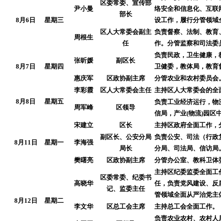
区委常委、宣传部
尹小曼
络安全和信息化、互联
部长
8月6日
星期三
设工作，履行分管领域
区人大常委会副主
负责督察、法制、教育
周根生
任
作。分管监察和司法委
负责民政，卫生健康，
张昕媛
副区长
8月7日
星期四
卫健委，教体局，教育
惠庆军
区政协副主席
分管农业和农村委员会
李彩霞
区人大常委会主任
主持区人大常委会的全
8月8日
星期五
负责工业经济运行，物
周军峰
区领导
信局，产业(物流)园区
宋建立
区长
主持区政府全面工作，
副区长、公安分局
负责公安、司法（行政
8月11日
星期一
李海强
局长
分局、司法局、信访局
樊曙亮
区政协副主席
分管办公室、教科卫体
主持区纪委监委全面工
区委常委、纪委书
高晓华
任，负责党风建设、反
记、监委主任
管领域全面从严治党主
8月12日
星期二
李文华
区总工会主席
主持总工会全面工作。
负责农业农村、农村人