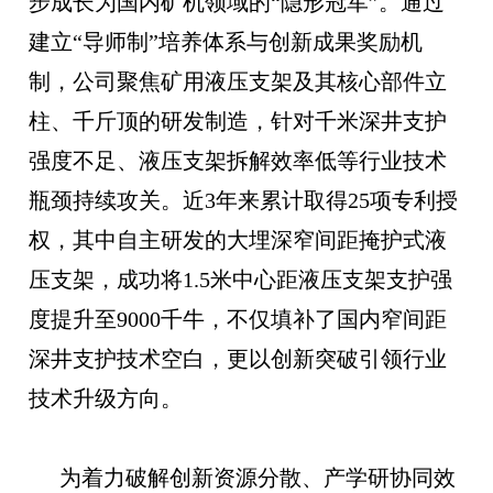
步成长为国内矿机领域的
“
隐形冠军
”
。通过
建立
“
导师制
”
培养体系与创新成果奖励机
制，公司聚焦矿用液压支架及其核心部件立
柱、千斤顶的研发制造，针对千米深井支护
强度不足、液压支架拆解效率低等行业技术
瓶颈持续攻关。近
3
年来累计取得
25
项专利授
权，其中自主研发的大埋深窄间距掩护式液
压支架，成功将
1.5
米中心距液压支架支护强
度提升至
9000
千牛，不仅填补了国内窄间距
深井支护技术空白，更以创新突破引领行业
技术升级方向。
为着力破解创新资源分散、产学研协同效