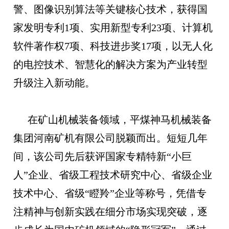
警、图像识别算法等关键核心技术，获得国
家发明专利
1
项、实用新型专利
23
项、计算机
软件著作权
7
项、科技进步奖
17
项，以无人化
的电控技术、智慧化的解决方案为产业转型
升级注入新动能。
在矿山机械装备领域，平煤神马机械装备
集团河南矿机有限公司脱颖而出。短短几年
间，该公司先后获评国家专精特新
“
小巨
人
”
企业、省级工程技术研究中心、省级企业
技术中心、省级
“
瞪羚
”
企业等称号，凭借专
注精神与创新实践在细分市场实现突破，逐