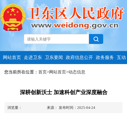
网站首页
走进卫东
卫东要闻
政府信息公开
政务服务
互动
您当前所在位置：
首页
>
网站首页
>
动态信息
深耕创新沃士 加速科创产业深度融合
浏览量：
来源：
发布时间：2025-04-24