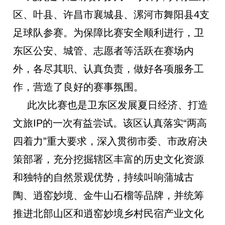
区、叶县、许昌市襄城县、漯河市舞阳县4支
足球队参赛。为保障比赛安全顺利进行，卫
东区公安、城管、志愿者等活跃在赛场内
外，各尽其职、认真负责，做好各项服务工
作，营造了良好的赛事氛围。
此次比赛也是卫东区发展夏日经济、打造
文旅IP的一次有益尝试。该区认真落实“两高
四着力”重大要求，深入贯彻市委、市政府决
策部署，充分挖掘辖区丰富的历史文化资源
和独特的自然景观优势，持续叫响蒲城古
陶、逍窑妙境、金牛山石榴等品牌，并统筹
推进北部山区和逍窑妙境乡村民宿产业文化