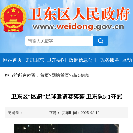
网站首页
走进卫东
卫东要闻
政府信息公开
政务服务
互动
您当前所在位置：
首页
>
网站首页
>
动态信息
卫东区“区超”足球邀请赛落幕 卫东队5:1夺冠
浏览量：
来源：
发布时间：2025-08-19