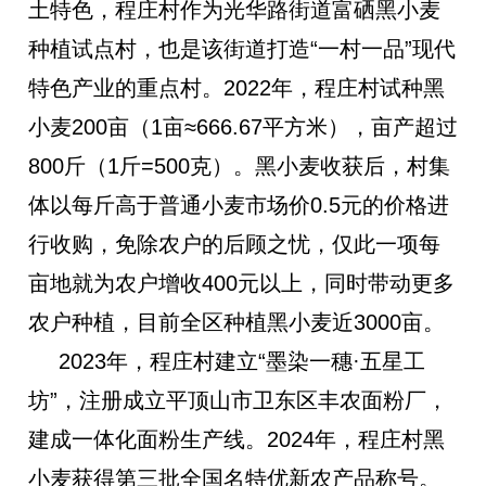
土特色，程庄村作为光华路街道富硒黑小麦
种植试点村，也是该街道打造“一村一品”现代
特色产业的重点村。2022年，程庄村试种黑
小麦200亩（1亩≈666.67平方米），亩产超过
800斤（1斤=500克）。黑小麦收获后，村集
体以每斤高于普通小麦市场价0.5元的价格进
行收购，免除农户的后顾之忧，仅此一项每
亩地就为农户增收400元以上，同时带动更多
农户种植，目前全区种植黑小麦近3000亩。
2023
年，程庄村建立
“
墨染一穗
·
五星工
坊
”
，注册成立平顶山市卫东区丰农面粉厂，
建成一体化面粉生产线。
2024
年，程庄村黑
小麦获得第三批全国名特优新农产品称号。