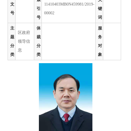
文
11410403MB0N459981/2019-
引
键
号
00002
号
词
主
体
服
区政府
题
裁
务
领导信
分
分
对
息
类
类
象