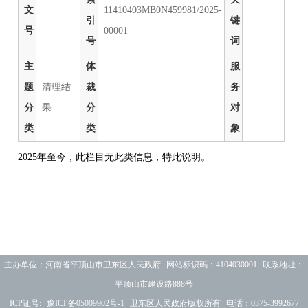
文
11410403MB0N459981/2025-
引
键
号
00001
号
词
主
体
服
题
清理结
裁
务
分
果
分
对
类
类
象
2025年至今，此栏目无此类信息，特此说明。
主办单位：河南省平顶山市卫东区人民政府 网站标识码：4104030001 联系地址：
平顶山市建设路888号
ICP证号:
豫ICP备05009902号-1
卫东区人民政府版权所有 电话：0375-3992677