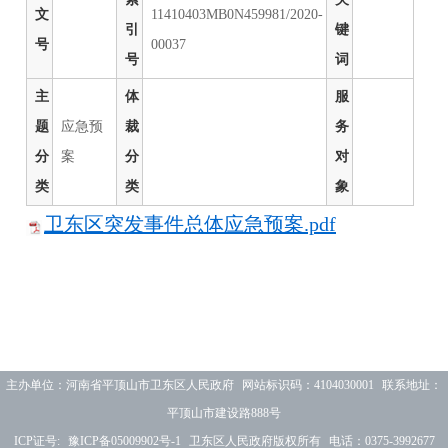
文
11410403MB0N459981/2020-
引
键
号
00037
号
词
主
体
服
题
应急预
裁
务
分
案
分
对
类
类
象
卫东区突发事件总体应急预案.pdf
主办单位：河南省平顶山市卫东区人民政府 网站标识码：4104030001 联系地址：
平顶山市建设路888号
ICP证号:
豫ICP备05009902号-1
卫东区人民政府版权所有 电话：0375-3992677